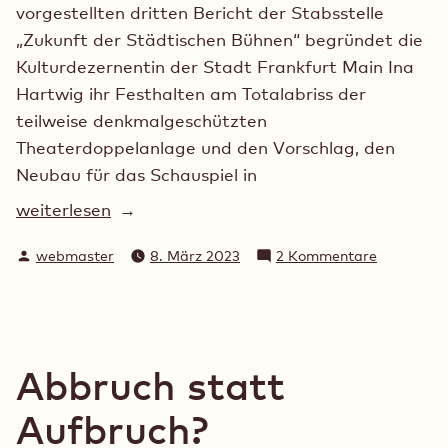
vorgestellten dritten Bericht der Stabsstelle
„Zukunft der Städtischen Bühnen“ begründet die
Kulturdezernentin der Stadt Frankfurt Main Ina
Hartwig ihr Festhalten am Totalabriss der
teilweise denkmalgeschützten
Theaterdoppelanlage und den Vorschlag, den
Neubau für das Schauspiel in
„Verzerrte
weiterlesen
Darstellung,
Verfasst
zu
webmaster
8. März 2023
2 Kommentare
viel
von
Verzerrte
Überflüssiges
Darstellun
und
viel
einige
Überflüss
und
blinde
Abbruch statt
einige
Flecken:
blinde
Aufbruch?
Die
Flecken: