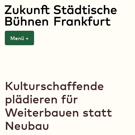
Zum
Inhalt
springen
Zukunft Städtische
Menü
+
aufgeklappt
zugeklappt
Bühnen Frankfurt
Kulturschaffende
plädieren für
Weiterbauen statt
Neubau