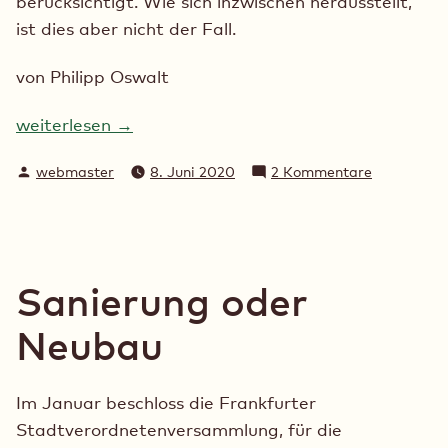
berücksichtigt. Wie sich inzwischen herausstellt,
ist dies aber nicht der Fall.
von Philipp Oswalt
weiterlesen →
Verfasst
zu
webmaster
8. Juni 2020
2 Kommentare
von
Stadt
Frankfurt
ignoriert
Denkmalsc
und
Sanierung oder
Urheberrec
und
Neubau
hält
Unterlagen
unter
Im Januar beschloss die Frankfurter
Verschluss.
Stadtverordnetenversammlung, für die