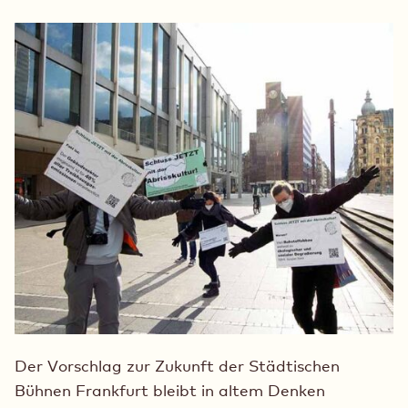
Zukunft
Die
Zukunft
der
der
Bühnen
Bühnen
Frankfurt
Frankfurt
in
in
einer
einer
Sackgasse
Sackgasse“
Der Vorschlag zur Zukunft der Städtischen
Bühnen Frankfurt bleibt in altem Denken