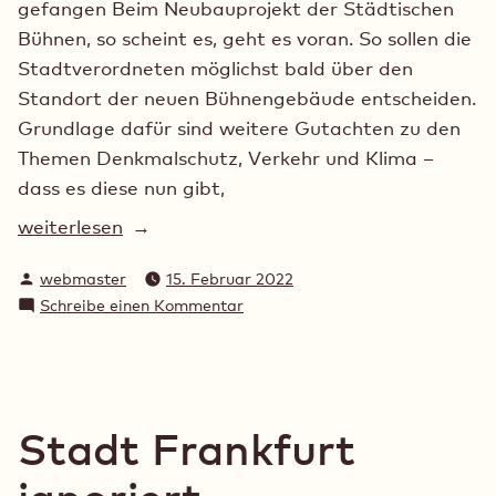
gefangen Beim Neubauprojekt der Städtischen
Bühnen, so scheint es, geht es voran. So sollen die
Stadtverordneten möglichst bald über den
Standort der neuen Bühnengebäude entscheiden.
Grundlage dafür sind weitere Gutachten zu den
Themen Denkmalschutz, Verkehr und Klima –
dass es diese nun gibt,
„Abbruch
weiterlesen
statt
Verfasst
webmaster
15. Februar 2022
Aufbruch?“
von
zu
Schreibe einen Kommentar
Abbruch
statt
Aufbruch?
Stadt Frankfurt