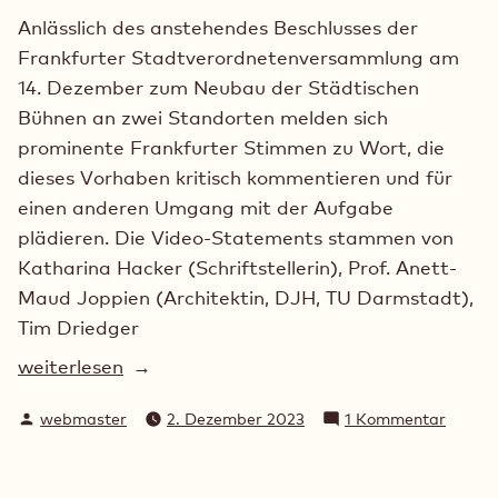
Anlässlich des anstehendes Beschlusses der
Frankfurter Stadtverordnetenversammlung am
14. Dezember zum Neubau der Städtischen
Bühnen an zwei Standorten melden sich
prominente Frankfurter Stimmen zu Wort, die
dieses Vorhaben kritisch kommentieren und für
einen anderen Umgang mit der Aufgabe
plädieren. Die Video-Statements stammen von
Katharina Hacker (Schriftstellerin), Prof. Anett-
Maud Joppien (Architektin, DJH, TU Darmstadt),
Tim Driedger
„Kulturschaffende
weiterlesen
plädieren
Verfasst
zu
webmaster
2. Dezember 2023
1 Kommentar
für
von
Kultur
Weiterbauen
plädie
statt
für