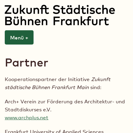
Zum
Inhalt
springen
Zukunft Städtische
Menü
+
aufgeklappt
zugeklappt
Bühnen Frankfurt
Partner
Kooperationspartner der Initiative
Zukunft
städtische Bühnen Frankfurt Main
sind:
Arch+ Verein zur Förderung des Architektur- und
Stadtdiskurses e.V.
www.archplus.net
Frankfurt University of Applied Sciences,