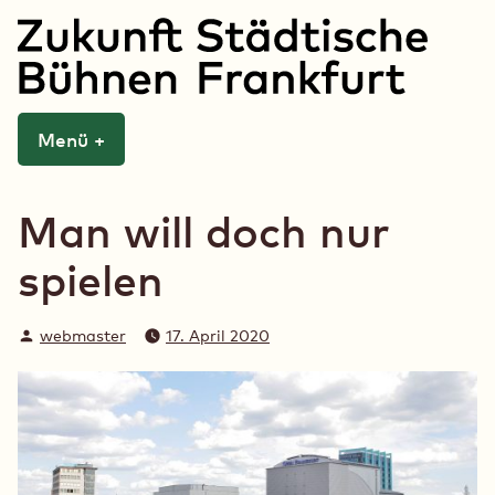
Zum
Inhalt
springen
Zukunft Städtische
Menü
+
aufgeklappt
zugeklappt
Bühnen Frankfurt
Man will doch nur
spielen
Verfasst
webmaster
17. April 2020
von