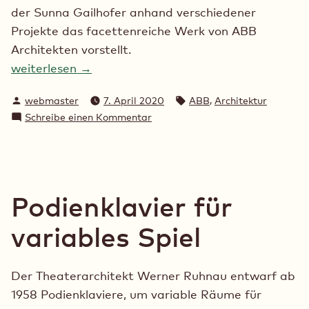
der Sunna Gailhofer anhand verschiedener
Projekte das facettenreiche Werk von ABB
Architekten vorstellt.
weiterlesen →
Verfasst
Schlagwörter:
,
webmaster
7. April 2020
ABB
Architektur
von
zu
Schreibe einen Kommentar
Die
Architektur
von
ABB
Podienklavier für
variables Spiel
Der Theaterarchitekt Werner Ruhnau entwarf ab
1958 Podienklaviere, um variable Räume für