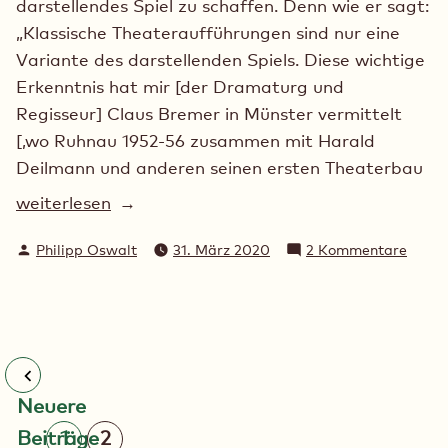
darstellendes Spiel zu schaffen. Denn wie er sagt:
„Klassische Theateraufführungen sind nur eine
Variante des darstellenden Spiels. Diese wichtige
Erkenntnis hat mir [der Dramaturg und
Regisseur] Claus Bremer in Münster vermittelt
[,wo Ruhnau 1952-56 zusammen mit Harald
Deilmann und anderen seinen ersten Theaterbau
„Podienklavier
weiterlesen
für
Verfasst
zu
Philipp Oswalt
31. März 2020
2 Kommentare
variables
von
Podien
Spiel“
für
variab
Spiel
Seitennummerierung
Neuere
der
Beiträge
1
2