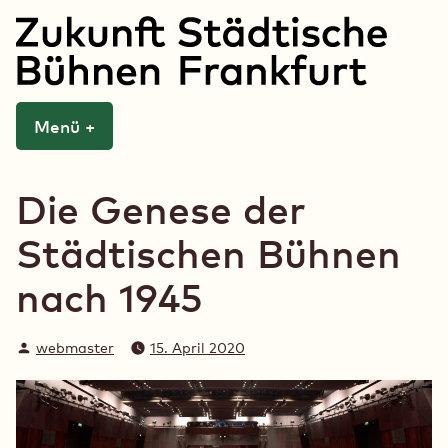
Zum
Inhalt
springen
Zukunft Städtische
Menü
+
aufgeklappt
zugeklappt
Bühnen Frankfurt
Die Genese der
Städtischen Bühnen
nach 1945
Verfasst
webmaster
15. April 2020
von