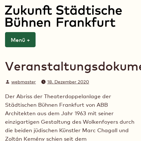
Zum
Inhalt
springen
Zukunft Städtische
Menü
+
aufgeklappt
zugeklappt
Bühnen Frankfurt
Veranstaltungsdokume
Verfasst
webmaster
18. Dezember 2020
von
Der Abriss der Theaterdoppelanlage der
Städtischen Bühnen Frankfurt von ABB
Architekten aus dem Jahr 1963 mit seiner
einzigartigen Gestaltung des Wolkenfoyers durch
die beiden jüdischen Künstler Marc Chagall und
Zoltán Kemény schien seit dem