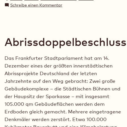
zu
Schreibe einen Kommentar
Etwas
mehr
Streit
noch,
bitte!
Abrissdoppelbeschluss
Das Frankfurter Stadtparlament hat am 14.
Dezember eines der größten innerstädtischen
Abrissprojekte Deutschland der letzten
Jahrzehnte auf den Weg gebracht: Zwei große
Gebäudekomplexe – die Städtischen Bühnen und
der Haupsitz der Sparkasse – mit insgesamt
105.000 qm Gebäudeflächen werden dem
Erdboden gleich gemacht. Mehrere eingetragene
Denkmäler werden zerstört. Etwa 100.000
Kubikmeter Bauschutt und eine Klimabelastung