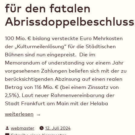
für den fatalen
Abrissdoppelbeschluss
100 Mio. € bislang versteckte Euro Mehrkosten
der „Kulturmeilenlösung“ für die Städtischen
Bühnen sind nun eingepreist. Die im
Memorandum of understanding vor einem Jahr
vorgesehenen Zahlungen beliefen sich mit der zu
berücksichtigenden Abzinsung auf einen realen
Betrag von 116 Mio. € (bei einem Zinssatz von
2,5%). Laut neuer Rahmenvereinbarung der
Stadt Frankfurt am Main mit der Helaba
„Kostensteigerung
weiterlesen
um
Verfasst
webmaster
12. Juli 2024
100
von
zu