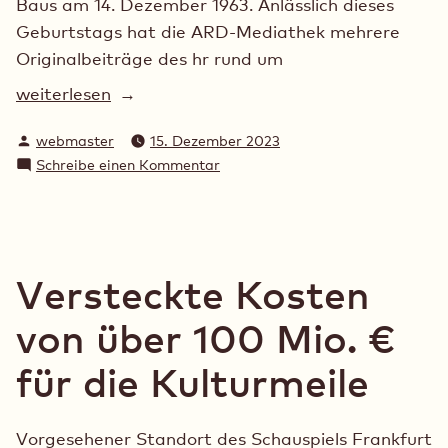
Baus am 14. Dezember 1963. Anlässlich dieses
Geburtstags hat die ARD-Mediathek mehrere
Originalbeiträge des hr rund um
„60.
weiterlesen
Geburtstag“
Verfasst
webmaster
15. Dezember 2023
von
zu
Schreibe einen Kommentar
60.
Geburtstag
Versteckte Kosten
von über 100 Mio. €
für die Kulturmeile
Vorgesehener Standort des Schauspiels Frankfurt