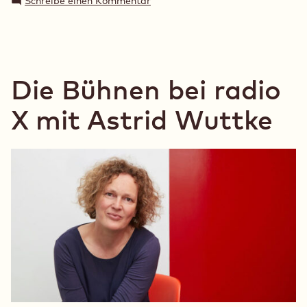
Schreibe einen Kommentar
Millionen
Kostensteigerung
Euro
um
für
100
Millionen
den
Euro
Die Bühnen bei radio
fatalen
für
Abrissdoppelbeschluss“
den
X mit Astrid Wuttke
fatalen
Abrissdoppelbeschluss