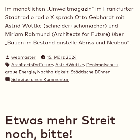
Im monatlichen „Umweltmagazin“ im Frankfurter
Stadtradio radio X sprach Otto Gebhardt mit
Astrid Wuttke (schneider+schumacher) und
Miriam Rabmund (Architects for Future) über
„Bauen im Bestand anstelle Abriss und Neubau“.
Verfasst
webmaster
15. März 2024
von
Schlagwörter:
,
,
,
ArchitectsforFuture
AstridWuttke
Denkmalschutz
,
,
graue Energie
Nachhaltigkeit
Städtische Bühnen
zu
Schreibe einen Kommentar
Die
Bühnen
bei
radio
X
Etwas mehr Streit
mit
Astrid
noch, bitte!
Wuttke