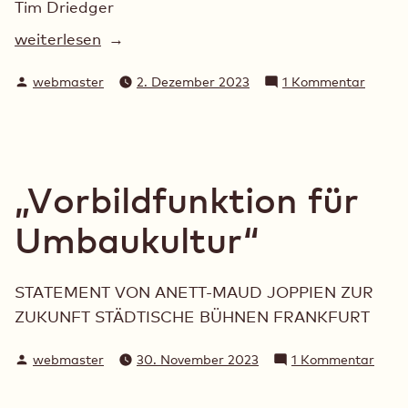
Tim Driedger
„Kulturschaffende
weiterlesen
plädieren
Verfasst
zu
webmaster
2. Dezember 2023
1 Kommentar
für
von
Kultur
Weiterbauen
plädie
statt
für
Neubau“
Weiter
statt
„Vorbildfunktion für
Neuba
Umbaukultur“
STATEMENT VON ANETT-MAUD JOPPIEN ZUR
ZUKUNFT STÄDTISCHE BÜHNEN FRANKFURT
Verfasst
zu
webmaster
30. November 2023
1 Kommentar
von
„Vorb
für