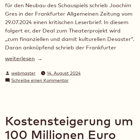
für den Neubau des Schauspiels schrieb Joachim
Gres in der Frankfurter Allgemeinen Zeitung vom
29.07.2024 einen kritischen Leserbrief. In diesem
folgert er, der Deal zum Theaterprojekt wird
„zum finanziellen und damit kulturellen Desaster“.
Daran anknüpfend schrieb der Frankfurter
„Desaster!
weiterlesen
Fiasko!
Verfasst
webmaster
14. August 2024
Skandal?“
von
zu
Schreibe einen Kommentar
Desaster!
Fiasko!
Skandal?
Kostensteigerung um
100 Millionen Euro