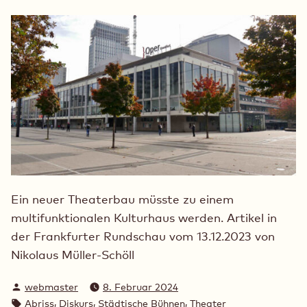
Ein neuer Theaterbau müsste zu einem
multifunktionalen Kulturhaus werden. Artikel in
der Frankfurter Rundschau vom 13.12.2023 von
Nikolaus Müller-Schöll
Verfasst
webmaster
8. Februar 2024
von
Schlagwörter:
,
,
,
Abriss
Diskurs
Städtische Bühnen
Theater