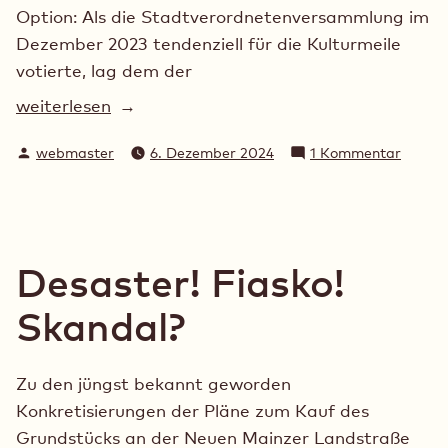
Option: Als die Stadtverordnetenversammlung im
Dezember 2023 tendenziell für die Kulturmeile
votierte, lag dem der
„Die
weiterlesen
Kulturmeile
Verfasst
zu
webmaster
6. Dezember 2024
1 Kommentar
–
von
Die
eine
Kultur
Jahrhundert-
–
Fehlentscheidung“
eine
Jahrhu
Desaster! Fiasko!
Fehlen
Skandal?
Zu den jüngst bekannt geworden
Konkretisierungen der Pläne zum Kauf des
Grundstücks an der Neuen Mainzer Landstraße