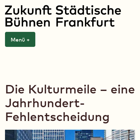
Zum
Inhalt
springen
Zukunft Städtische
Menü
+
aufgeklappt
zugeklappt
Bühnen Frankfurt
Die Kulturmeile – eine
Jahrhundert-
Fehlentscheidung