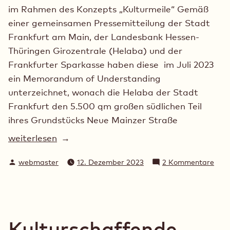
im Rahmen des Konzepts „Kulturmeile“ Gemäß
einer gemeinsamen Pressemitteilung der Stadt
Frankfurt am Main, der Landesbank Hessen-
Thüringen Girozentrale (Helaba) und der
Frankfurter Sparkasse haben diese im Juli 2023
ein Memorandum of Understanding
unterzeichnet, wonach die Helaba der Stadt
Frankfurt den 5.500 qm großen südlichen Teil
ihres Grundstücks Neue Mainzer Straße
„Versteckte
weiterlesen
Kosten
Verfasst
zu
webmaster
12. Dezember 2023
2 Kommentare
von
von
Vers
über
Kost
100
von
Mio.
über
100
€
Kulturschaffende
Mio.