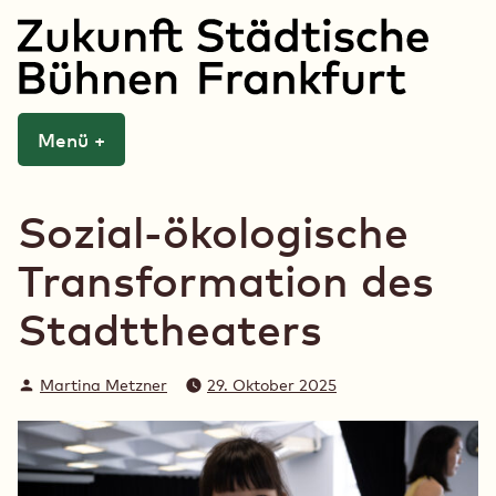
Zum
Inhalt
springen
Zukunft Städtische
Menü
+
aufgeklappt
zugeklappt
Bühnen Frankfurt
Sozial-ökologische
Transformation des
Stadttheaters
Verfasst
Martina Metzner
29. Oktober 2025
von