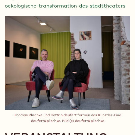
oekologische-transformation-des-stadttheaters
Thomas Plischke und Kattrin deufert formen das Künstler-Duo
deufert&plischke. Bild (c) deufert&plischke