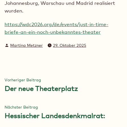
Johannesburg, Warschau und Madrid realisiert
wurden.
https://wdc2026.org/de/events/just-in-time-
briefe-an-ein-noch-unbekanntes-theater
Verfasst
Martina Metzner
29. Oktober 2025
von
Beitragsnavigation
Vorheriger
Vorheriger Beitrag
Beitrag:
Der neue Theaterplatz
Nächster
Nächster Beitrag
Beitrag:
Hessischer Landesdenkmalrat: