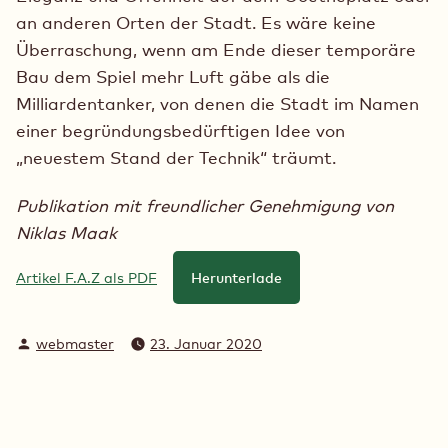
an anderen Orten der Stadt. Es wäre keine
Überraschung, wenn am Ende dieser temporäre
Bau dem Spiel mehr Luft gäbe als die
Milliardentanker, von denen die Stadt im Namen
einer begründungsbedürftigen Idee von
„neuestem Stand der Technik“ träumt.
Publikation mit freundlicher Genehmigung von
Niklas Maak
Artikel F.A.Z als PDF
Herunterlade
Verfasst
webmaster
23. Januar 2020
von