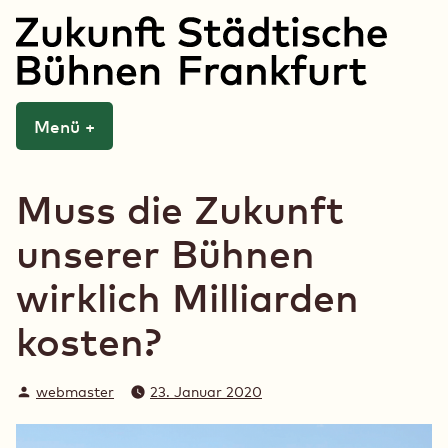
Zum
Inhalt
springen
Menü
+
aufgeklappt
zugeklappt
Zukunft Städtische
Bühnen Frankfurt
Muss die Zukunft
unserer Bühnen
wirklich Milliarden
kosten?
Verfasst
webmaster
23. Januar 2020
von