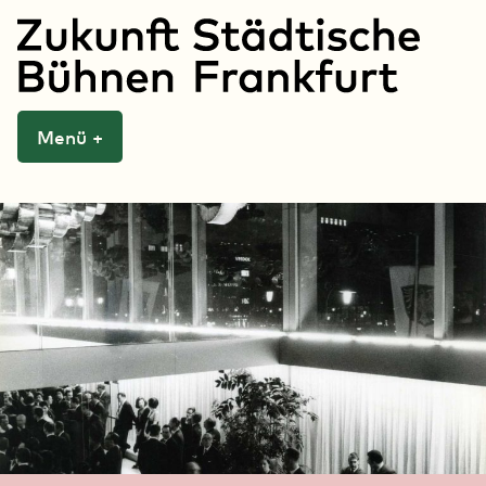
Zum
Inhalt
springen
Zukunft Städtische
Menü
+
aufgeklappt
zugeklappt
Bühnen Frankfurt