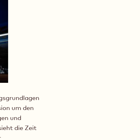
ngsgrundlagen
sion um den
gen und
eht die Zeit
r