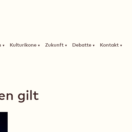
n
Kulturikone
Zukunft
Debatte
Kontakt
en gilt