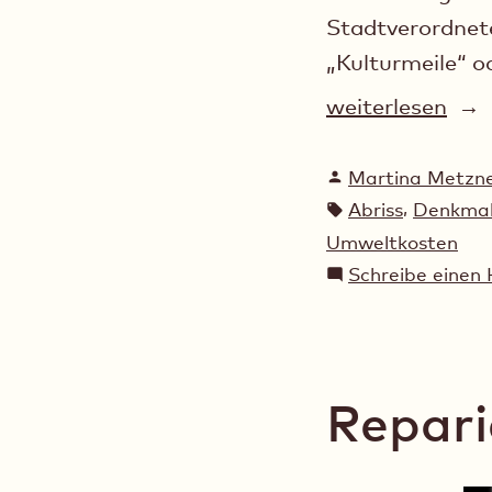
Stadtverordnet
„Kulturmeile“ o
„Fragen,
weiterlesen
die
Verfasst
es
Martina Metzn
von
Schlagwörter:
,
Abriss
Denkmal
noch
Umweltkosten
zu
Schreibe eine
klären
gilt“
Repari