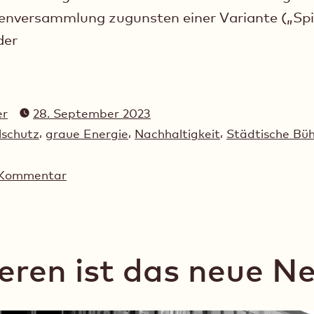
enversammlung zugunsten einer Variante („Spi
der
er
28. September 2023
,
,
,
schutz
graue Energie
Nachhaltigkeit
Städtische Bü
zu
n Kommentar
Fragen,
die
es
noch
eren ist das neue N
zu
klären
gilt