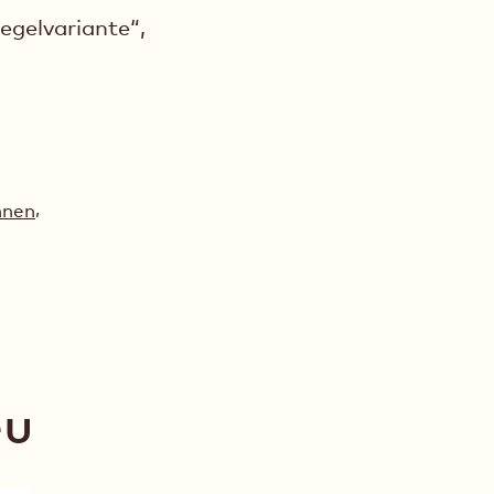
egelvariante“,
,
hnen
eu