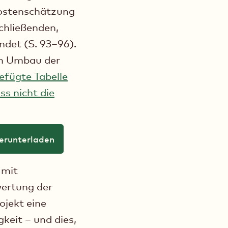
Kostenschätzung
chließenden,
ndet (S. 93–96).
en Umbau der
efügte Tabelle
ss nicht die
erunterladen
 mit
wertung der
ojekt eine
keit – und dies,