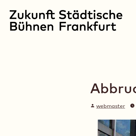
Zum
Inhalt
springen
Zukunft Städtische 
Abbruc
Verfasst
webmaster
von