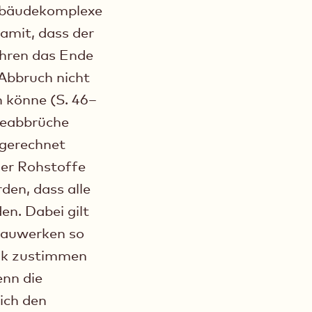
Gebäudekomplexe
amit, dass der
ahren das Ende
 Abbruch nicht
 könne (S. 46–
udeabbrüche
ngerechnet
der Rohstoffe
den, dass alle
n. Dabei gilt
Bauwerken so
gik zustimmen
enn die
ich den