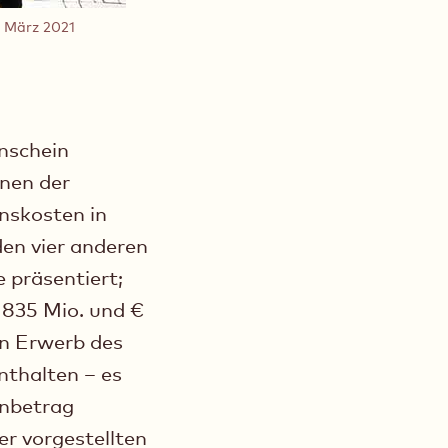
m März 2021
Anschein
onen der
onskosten in
den vier anderen
 präsentiert;
835 Mio. und €
den Erwerb des
nthalten – es
enbetrag
er vorgestellten