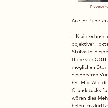
Protestakt
An vier Punkten 
1. Kleinrechnen
objektiver Fakt
Stabsstelle ein
Höhe von € 811 
möglichen Stand
die anderen Va
891 Mio. Allerdi
Grundstücks für
wären dies Mehr
belaufen dürfte