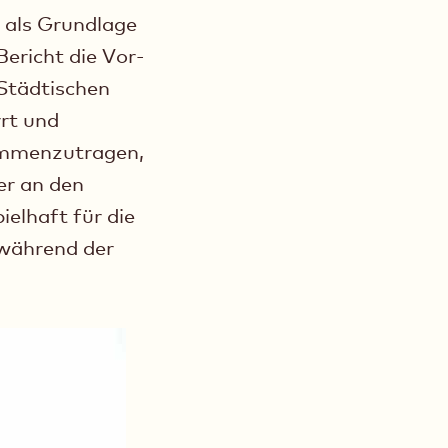
n als Grundlage
Bericht die Vor-
 Städtischen
rrt und
ammenzutragen,
er an den
ielhaft für die
 während der