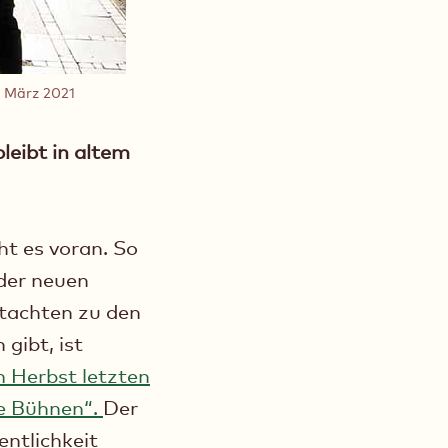
m März 2021
leibt in altem
ht es voran. So
 der neuen
tachten zu den
gibt, ist
 Herbst letzten
he Bühnen“.
Der
entlichkeit