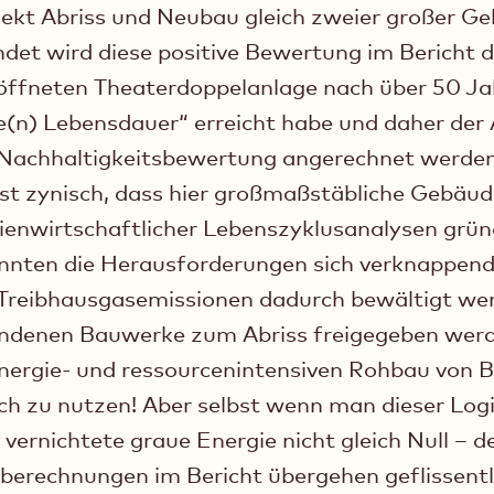
jekt Abriss und Neubau gleich zweier großer 
ndet wird diese positive Bewertung im Bericht d
röffneten Theaterdoppelanlage nach über 50 J
e(n) Lebensdauer“ erreicht habe und daher der
e Nachhaltigkeitsbewertung angerechnet werden
fast zynisch, dass hier großmaßstäbliche Gebä
ienwirtschaftlicher Lebenszyklusanalysen grü
önnten die Herausforderungen sich verknappen
Treibhausgasemissionen dadurch bewältigt wer
andenen Bauwerke zum Abriss freigegeben werde
energie- und ressourcenintensiven Rohbau von 
ch zu nutzen! Aber selbst wenn man dieser Lo
vernichtete graue Energie nicht gleich Null – d
berechnungen im Bericht übergehen geflissentl