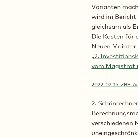
Varianten mach
wird im Bericht
gleichsam als E
Die Kosten für
Neuen Mainzer 
„2. Investitions
vom Magistrat pr
2022-02-15_ZBF_An
2. Schönrechne
Berechnungsmode
verschiedenen N
uneingeschränkt