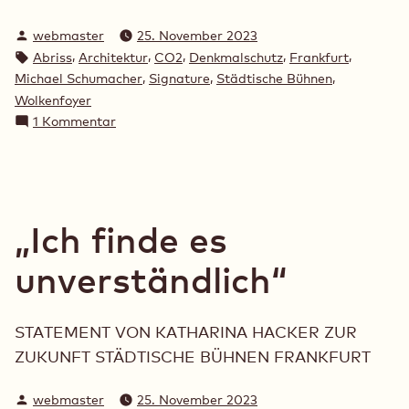
Verfasst
webmaster
25. November 2023
von
Schlagwörter:
,
,
,
,
,
Abriss
Architektur
CO2
Denkmalschutz
Frankfurt
,
,
,
Michael Schumacher
Signature
Städtische Bühnen
Wolkenfoyer
zu
1 Kommentar
„Erhalten,
was
zu
erhalten
geht“
„Ich finde es
unverständlich“
STATEMENT VON KATHARINA HACKER ZUR
ZUKUNFT STÄDTISCHE BÜHNEN FRANKFURT
Verfasst
webmaster
25. November 2023