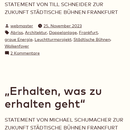
STATEMENT VON TILL SCHNEIDER ZUR
ZUKUNFT STÄDTISCHE BÜHNEN FRANKFURT
Verfasst
webmaster
25. November 2023
von
Schlagwörter:
,
,
,
,
Abriss
Architektur
Doppelanlage
Frankfurt
,
,
,
graue Energie
Leuchtturmprojekt
Städtische Bühnen
Wolkenfoyer
zu
2 Kommentare
„Leuchtturmprojekt
für
Frankfurt“
„Erhalten, was zu
erhalten geht“
STATEMENT VON MICHAEL SCHUMACHER ZUR
ZUKUNFT STÄDTISCHE BÜHNEN FRANKFURT