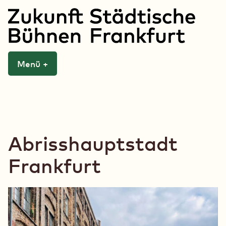
Zum
Inhalt
springen
Zukunft Städtische
Menü
+
aufgeklappt
zugeklappt
Bühnen Frankfurt
Abrisshauptstadt
Frankfurt