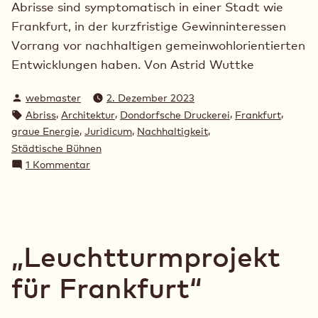
Abrisse sind symptomatisch in einer Stadt wie
Frankfurt, in der kurzfristige Gewinninteressen
Vorrang vor nachhaltigen gemeinwohlorientierten
Entwicklungen haben. Von Astrid Wuttke
Verfasst
webmaster
2. Dezember 2023
von
Schlagwörter:
,
,
,
,
Abriss
Architektur
Dondorfsche Druckerei
Frankfurt
,
,
,
graue Energie
Juridicum
Nachhaltigkeit
Städtische Bühnen
zu
1 Kommentar
Abrisshauptstadt
Frankfurt
„Leuchtturmprojekt
für Frankfurt“